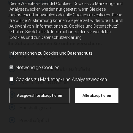
unsere Angebote
Diese Website verwendet Cookies. Cookies zu Marketing- und
Analysezwecken werden nur gesetzt, wenn Sie diese
Uniqa sichert Sie ab – von Haushalt bis zum Eigenheim
nachstehend auswählen oder alle Cookies akzeptieren. Diese
freiwillige Zustimmung können Sie jederzeit widerrufen. Durch
und allem, was dazugehört.
Auswahl von „Informationen zu Cookies und Datenschutz“
Unsere Versicherungen im Überblick:
erhalten Sie detaillierte Information zu den verwendeten
Cookies und zur Datenschutzerklärung.
Ihr Zuhause können Sie online versichern.
Informationen zu Cookies und Datenschutz
Haushalt und Eigenheim
Notwendige Cookies
Haus- und Grundstücks-Haftpflicht
Cookies zu Marketing- und Analysezwecken
Pool- & Wellnesstechnik
Haus- & Wohntechnik
Ausgewählte akzeptieren
Alle akzeptieren
Haushaltsgeräte
Privathaftpflicht