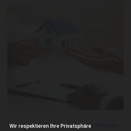
Versicherung für Eigenheim und Wohnen –
Wir respektieren Ihre Privatsphäre