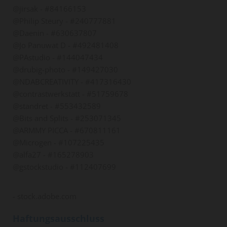
@jirsak - #84166153
@Philip Steury - #240777881
@Daenin - #630637807
@Jo Panuwat D - #492481408
@PAstudio - #144047434
@drubig-photo - #149427030
@NDABCREATIVITY - #417316430
@contrastwerkstatt - #51759678
@standret - #553432589
@Bits and Splits - #253071345
@ARMMY PICCA - #670811161
@Microgen - #107225435
@alfa27 - #165278903
@gstockstudio - #112407699
- stock.adobe.com
Haftungsausschluss