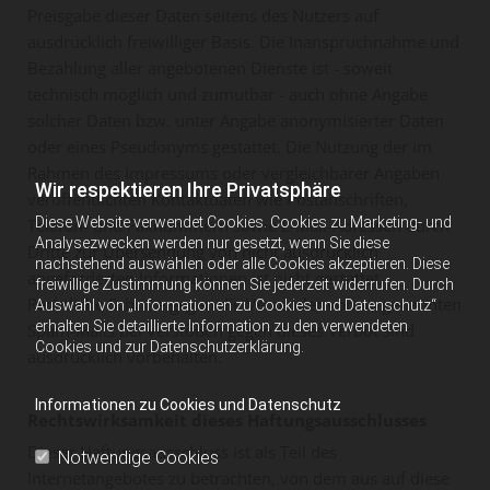
Preisgabe dieser Daten seitens des Nutzers auf
ausdrücklich freiwilliger Basis. Die Inanspruchnahme und
Bezahlung aller angebotenen Dienste ist - soweit
technisch möglich und zumutbar - auch ohne Angabe
solcher Daten bzw. unter Angabe anonymisierter Daten
oder eines Pseudonyms gestattet. Die Nutzung der im
Rahmen des Impressums oder vergleichbarer Angaben
Wir respektieren Ihre Privatsphäre
veröffentlichten Kontaktdaten wie Postanschriften,
Diese Website verwendet Cookies. Cookies zu Marketing- und
Telefon- und Faxnummern sowie E-Mail-Adressen durch
Analysezwecken werden nur gesetzt, wenn Sie diese
Dritte zur Übersendung von nicht ausdrücklich
nachstehend auswählen oder alle Cookies akzeptieren. Diese
angeforderten Informationen ist nicht gestattet.
freiwillige Zustimmung können Sie jederzeit widerrufen. Durch
Rechtliche Schritte gegen die Versender von so genannten
Auswahl von „Informationen zu Cookies und Datenschutz“
erhalten Sie detaillierte Information zu den verwendeten
Spam-Mails bei Verstößen gegen dieses Verbot sind
Cookies und zur Datenschutzerklärung.
ausdrücklich vorbehalten.
Informationen zu Cookies und Datenschutz
Rechtswirksamkeit dieses Haftungsausschlusses
Dieser Haftungsausschluss ist als Teil des
Notwendige Cookies
Internetangebotes zu betrachten, von dem aus auf diese