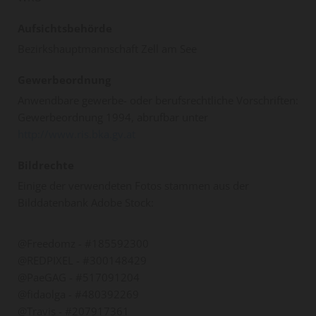
Aufsichtsbehörde
Bezirkshauptmannschaft Zell am See
Gewerbeordnung
Anwendbare gewerbe- oder berufsrechtliche Vorschriften:
Gewerbeordnung 1994, abrufbar unter
http://www.ris.bka.gv.at
Bildrechte
Einige der verwendeten Fotos stammen aus der
Bilddatenbank Adobe Stock:
@Freedomz - #185592300
@REDPIXEL - #300148429
@PaeGAG - #517091204
@fidaolga - #480392269
@Travis - #207917361