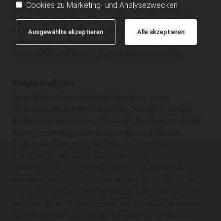
Cookies zu Marketing- und Analysezwecken
Seite verwiesen wurde. Sofern Teile oder einzelne
Formulierungen dieses Textes der geltenden Rechtslage
nicht, nicht mehr oder nicht vollständig entsprechen
Ausgewählte akzeptieren
Alle akzeptieren
sollten, bleiben die übrigen Teile des Dokumentes in
ihrem Inhalt und ihrer Gültigkeit davon unberührt.
Google Analytics
Diese Website benutzt Google Analytics, einen
Webanalysedienst der Google Inc. ("Google"). Google
Analytics verwendet sog. "Cookies", Textdateien, die auf
Ihrem Computer gespeichert werden und die eine
Analyse der Benutzung der Website durch Sie
ermöglichen. Die durch den Cookie erzeugten
Informationen über Ihre Benutzung dieser Website
werden in der Regel an einen Server von Google in den
USA übertragen und dort gespeichert. Im Falle der
Aktivierung der IP-Anonymisierung auf dieser Webseite,
wird Ihre IP-Adresse von Google jedoch innerhalb von